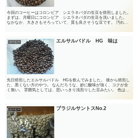
今回のコーヒーはコロンビア シエラネバダの生豆を焙煎しました。
まずは、月曜日にコロンビア シエラネバダの生豆を洗いました。
なかなか、大きさもそろっていて、質も良さそうな豆です。 汚れも
少なく、水で洗浄する回数も比較的少なく...
エルサルバドル HG 味は
コーヒー
先日焙煎したエルサルバドル HGを飲んでみました。 後から焙煎し
た、黒くない方のやつ。 なんだろうな、妙に酸味が強く、コクが全
く無い。 雰囲気としては、思いっきり浅煎りした豆みたい。 色はそ
れほどでもないけど、やっぱ...
ブラジルサントスNo.2
コーヒー