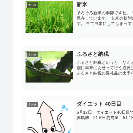
新米
食べ物
そろそろ新米の季節ですね。 やっぱり新米は旨いです。 家はいつも新米をまとめて買って家に
保存しています。 玄米の状態のままで買って、保存して、１０ｋｇづつ精米して食べていま
す。 全て白米にしてしまって
ふるさと納税
食べ物
ふるさと納税というと、なん
別に年末にあせって行う必要は無いですよね。 むしろ、今
ふるさと納税の返礼品の比率を
ダイエット 40日目
食べ物
6月17日 ダイエット40日目です。 17日朝の測定結果 身長 165cm 体重 68.8K