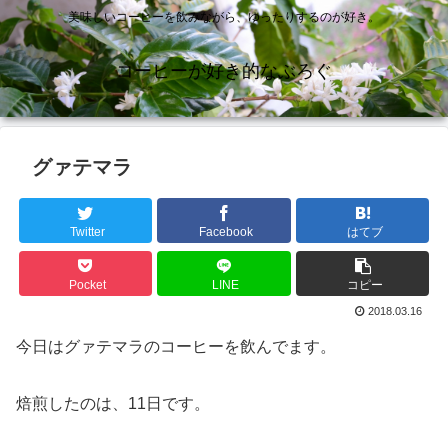
美味しいコーヒーを飲みながら、ゆったりするのが好き。
コーヒーが好き的なぶろぐ
グァテマラ
Twitter
Facebook
はてブ
Pocket
LINE
コピー
2018.03.16
今日はグァテマラのコーヒーを飲んでます。
焙煎したのは、11日です。