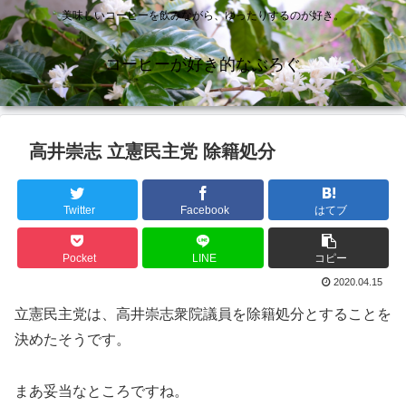
美味しいコーヒーを飲みながら、ゆったりするのが好き。
コーヒーが好き的なぶろぐ
高井崇志 立憲民主党 除籍処分
Twitter
Facebook
はてブ
Pocket
LINE
コピー
2020.04.15
立憲民主党は、高井崇志衆院議員を除籍処分とすることを
決めたそうです。
まあ妥当なところですね。