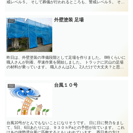
戒レベル５。 そして葬儀が行われるところも、警戒レベル５。 その
ため、かなり人数を減らして葬儀を行...
外壁塗装 足場
日記
昨日は、外壁塗装の準備段階として足場を作りました。 8時くらいに
職人さんが到着、早速作業を開始しました。 トラックに沢山の足場
の材料が乗っています。 職人さんは2人。2人だけで大丈夫？と思っ
ているのですが、 早い早い、ど...
台風１０号
日記
台風10号がとんでもないことになりそうです。 日に日に勢力をまし
て、5日、6日あたりには、９３０ｈPaとの予想が出ています。 これ
はあの伊勢湾台風に匹敵するともいわれています。 西日本の方は注