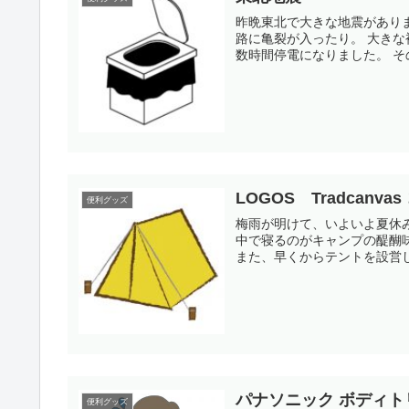
昨晩東北で大きな地震がありました。 倒壊した建物があったり、新幹線
路に亀裂が入ったり。 大きな被害ですね。 先日、家のそばで、電柱の建て替えがありまして、
数時間
LOGOS Tradcanv
便利グッズ
梅雨が明けて、いよいよ夏休み。キャンプシー
中で寝るのがキャンプの醍醐味ですね。 でも、実は、地面が平らと
また、早くからテントを設営し
パナソニック ボディトリ
便利グッズ