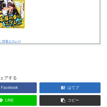
】[芳香スプレー]
ェアする
Facebook
はてブ
LINE
コピー