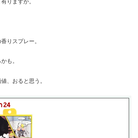
と有りますか。
の香りスプレー。
るかも。
価値、おると思う。