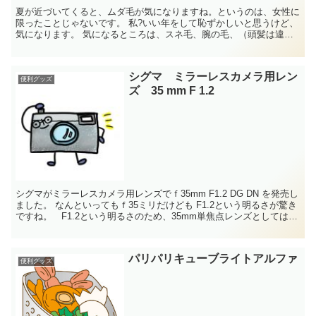
夏が近づいてくると、ムダ毛が気になりますね。というのは、女性に
限ったことじゃないです。 私?いい年をして恥ずかしいと思うけど、
気になります。 気になるところは、スネ毛、腕の毛、（頭髪は違う
意味で気になりますが。） 別に脱毛...
シグマ ミラーレスカメラ用レン
便利グッズ
ズ 35 mm F 1.2
シグマがミラーレスカメラ用レンズでｆ35mm F1.2 DG DN を発売し
ました。 なんといってもｆ35ミリだけども F1.2という明るさが驚き
ですね。 F1.2という明るさのため、35mm単焦点レンズとしては、
でかなり大きいです...
パリパリキューブライトアルファ
便利グッズ