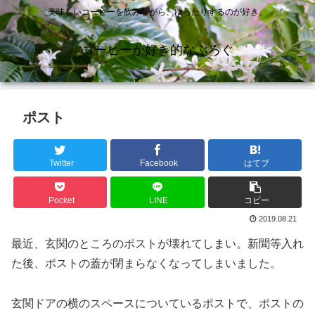
美味しいコーヒーを飲みながら、ゆったりするのが好き。
コーヒーが好き的なぶろぐ
ポスト
Twitter
Facebook
はてブ
Pocket
LINE
コピー
2019.08.21
最近、玄関のところのポストが壊れてしまい。新聞等入れ
た後、ポストの蓋が閉まらなくなってしまいました。
玄関ドアの横のスペースについているポストで、ポストの