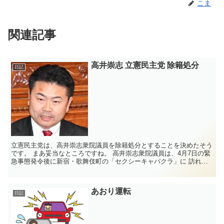
こま
関連記事
高井崇志 立憲民主党 除籍処分
日記
立憲民主党は、高井崇志衆院議員を除籍処分とすることを決めたそう
です。 まあ妥当なところですね。 高井崇志衆院議員は、4月7日の緊
急事態発令後に新宿・歌舞伎町の「セクシーキャバクラ」に 訪れ
て、楽しんでいたそうです。 どう...
あおり運転
日記