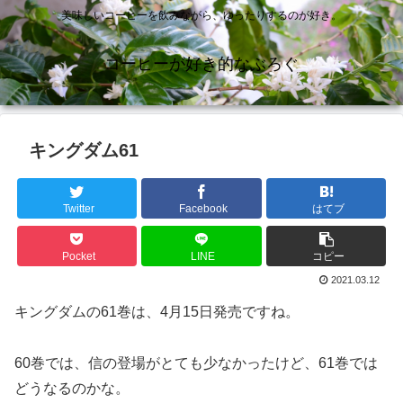
美味しいコーヒーを飲みながら、ゆったりするのが好き。
コーヒーが好き的なぶろぐ
キングダム61
Twitter
Facebook
はてブ
Pocket
LINE
コピー
2021.03.12
キングダムの61巻は、4月15日発売ですね。
60巻では、信の登場がとても少なかったけど、61巻では
どうなるのかな。