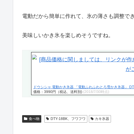
電動だから簡単に作れて、氷の薄さも調整で
美味しいかき氷を楽しめそうですね。
ドウシシャ 電動かき氷器 「電動ふわふわとろ雪かき氷器」 DTY-18
価格：3990円（税込、送料別)
(2018/7/30時点)
食べ物
DTY-18BK、フワフワ
カキ氷器