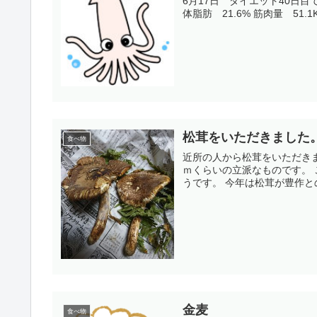
6月17日 ダイエット40日目です。 17日朝の測定結果 身長 165cm 体重 68.8K
松茸をいただきました
食べ物
近所の人から松茸をいただきました。 2本。 既に傘が開いて松茸らしく
ｍくらいの立派なものです。 これだけ有ると、松茸がたっぷり入った、松茸ご飯が堪能できそ
うです。 今年は松茸が豊作と
金麦
食べ物