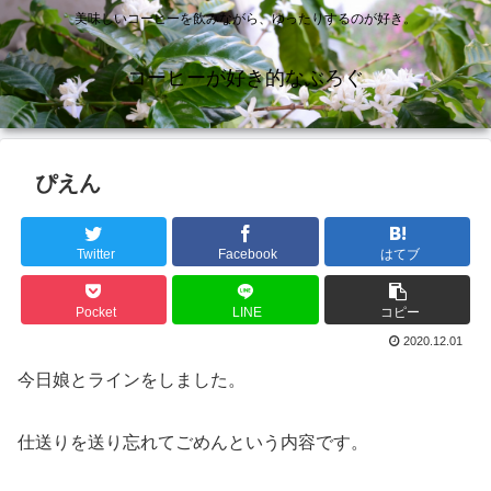
美味しいコーヒーを飲みながら、ゆったりするのが好き。
コーヒーが好き的なぶろぐ
ぴえん
Twitter
Facebook
はてブ
Pocket
LINE
コピー
2020.12.01
今日娘とラインをしました。
仕送りを送り忘れてごめんという内容です。