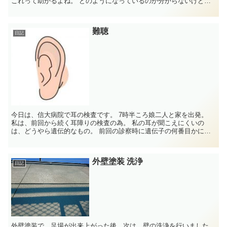
これって助かるよね。 どのようになっているのか分からないけど、
ソフトバンク、ドコモ、a...
難聴
日記
今日は、信大病院で耳の検査です。 7時半ころ娘二人と家を出発。
私は、前回から続く耳障りの検査の為。 私の耳が聞こえにくいの
は、どうやら遺伝的なもの。 前回の診察時に遺伝子の何番目かに異
常があるのか 分かりました。 ...
外壁塗装 洗浄
日記
外壁塗装で、足場が出来上がった後、次は、壁の洗浄を行いました。