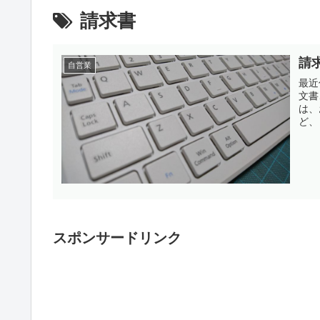
請求書
請
自営業
最近
文書
は、
スポンサードリンク