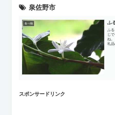
泉佐野市
ふ
食べ物
ふる
じで今まで
ね。 むしろ、今が良いかも。 というのは、4月からふるさと納
礼品
スポンサードリンク