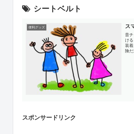
シートベルト
ス
便利グッズ
昔チ
ける
装着。 でもなかなか簡単に取り付かない。 
険だ
スポンサードリンク