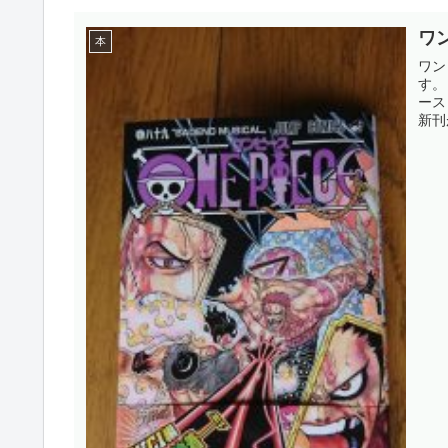
ワ
本
ワンピ
す。 いい年?そういい年してますが、買ってます。ずーっと。 
ース
新刊