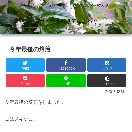
美味しいコーヒーを飲みながら、ゆったりするのが好き。
コーヒーが好き的なぶろぐ
今年最後の焙煎
Twitter
Facebook
はてブ
Pocket
LINE
コピー
2018.12.31
今年最後の焙煎をしました。
豆はメキシコ。